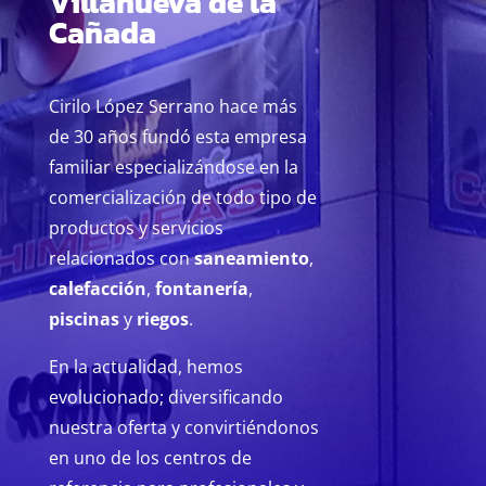
Villanueva de la
Cañada
Cirilo López Serrano hace más
de 30 años fundó esta empresa
familiar especializándose en la
comercialización de todo tipo de
productos y servicios
relacionados con
saneamiento
,
calefacción
,
fontanería
,
piscinas
y
riegos
.
En la actualidad, hemos
evolucionado; diversificando
nuestra oferta y convirtiéndonos
en uno de los centros de