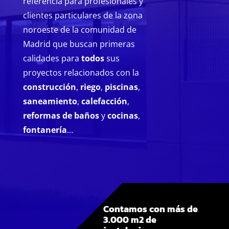
referencia para profesionales y
clientes particulares de la zona
noroeste de la comunidad de
Madrid que buscan primeras
calidades para
todos
sus
proyectos relacionados con la
construcción
,
riego
,
piscinas
,
saneamiento
,
calefacción
,
reformas de baños
y
cocinas
,
fontanería
…
Contamos con más de
3.000 m2 de