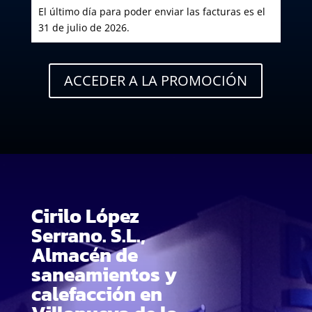
El último día para poder enviar las facturas es el
31 de julio de 2026.
ACCEDER A LA PROMOCIÓN
Cirilo López
Serrano. S.L.,
Almacén de
saneamientos y
calefacción en