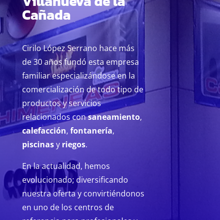
Villanueva de la
Cañada
Cirilo López Serrano hace más
de 30 años fundó esta empresa
familiar especializándose en la
comercialización de todo tipo de
productos y servicios
relacionados con
saneamiento
,
calefacción
,
fontanería
,
piscinas
y
riegos
.
En la actualidad, hemos
evolucionado; diversificando
nuestra oferta y convirtiéndonos
en uno de los centros de