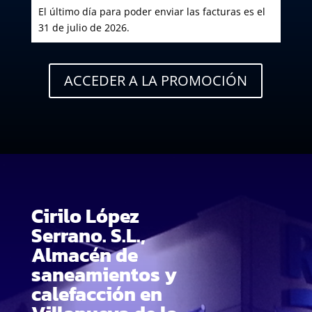
El último día para poder enviar las facturas es el
31 de julio de 2026.
ACCEDER A LA PROMOCIÓN
Cirilo López
Serrano. S.L.,
Almacén de
saneamientos y
calefacción en