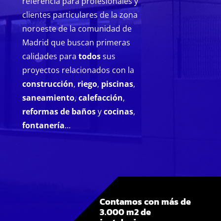
referencia para profesionales y
clientes particulares de la zona
noroeste de la comunidad de
Madrid que buscan primeras
calidades para
todos
sus
proyectos relacionados con la
construcción
,
riego
,
piscinas
,
saneamiento
,
calefacción
,
reformas de baños
y
cocinas
,
fontanería
…
Contamos con más de
3.000 m2 de