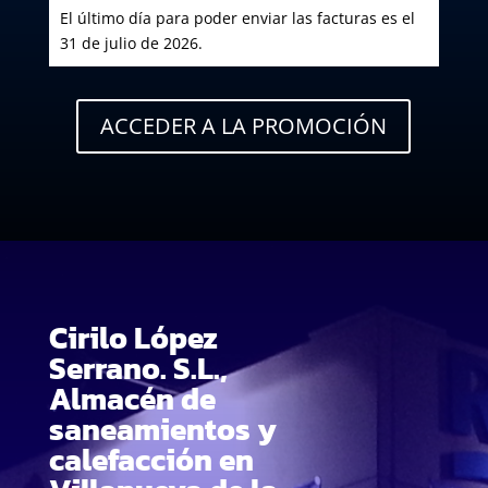
El último día para poder enviar las facturas es el
31 de julio de 2026.
ACCEDER A LA PROMOCIÓN
Cirilo López
Serrano. S.L.,
Almacén de
saneamientos y
calefacción en