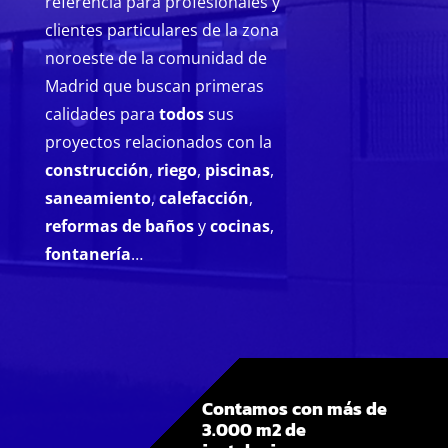
referencia para profesionales y
clientes particulares de la zona
noroeste de la comunidad de
Madrid que buscan primeras
calidades para
todos
sus
proyectos relacionados con la
construcción
,
riego
,
piscinas
,
saneamiento
,
calefacción
,
reformas de baños
y
cocinas
,
fontanería
…
Contamos con más de
3.000 m2 de