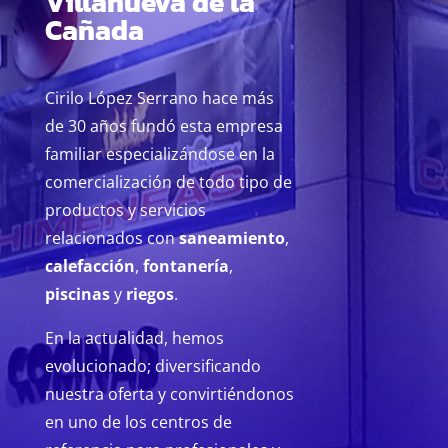
Villanueva de la
Cañada
Cirilo López Serrano hace más
de 30 años fundó esta empresa
familiar especializándose en la
comercialización de todo tipo de
productos y servicios
relacionados con
saneamiento
,
calefacción
,
fontanería
,
piscinas
y
riegos
.
En la actualidad, hemos
evolucionado; diversificando
nuestra oferta y convirtiéndonos
en uno de los centros de