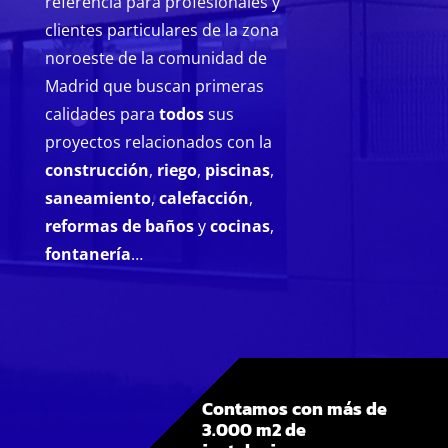
referencia para profesionales y
clientes particulares de la zona
noroeste de la comunidad de
Madrid que buscan primeras
calidades para
todos
sus
proyectos relacionados con la
construcción
,
riego
,
piscinas
,
saneamiento
,
calefacción
,
reformas de baños
y
cocinas
,
fontanería
…
Contamos con más de
3.000 m2 de