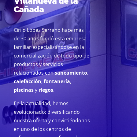
Villanueva de la
Cañada
Cirilo López Serrano hace más
de 30 años fundó esta empresa
familiar especializándose en la
comercialización de todo tipo de
productos y servicios
relacionados con
saneamiento
,
calefacción
,
fontanería
,
piscinas
y
riegos
.
En la actualidad, hemos
evolucionado; diversificando
nuestra oferta y convirtiéndonos
en uno de los centros de