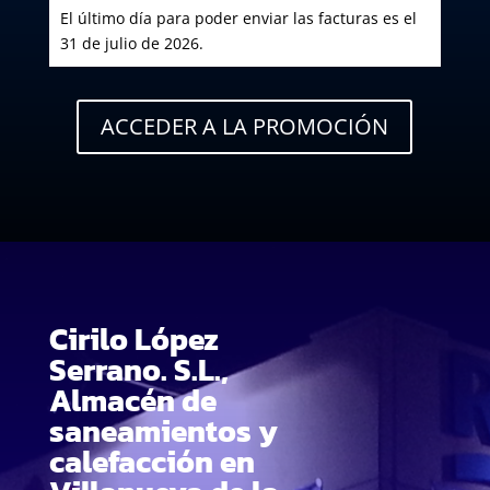
El último día para poder enviar las facturas es el
31 de julio de 2026.
ACCEDER A LA PROMOCIÓN
Cirilo López
Serrano. S.L.,
Almacén de
saneamientos y
calefacción en